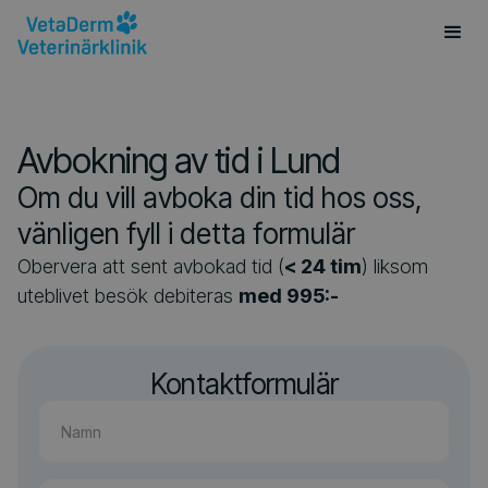
Avbokning av tid i Lund
O
m
d
u
v
i
l
l
a
v
b
o
k
a
d
i
n
t
i
d
h
o
s
o
s
s
,
v
ä
n
l
i
g
e
n
f
y
l
l
i
d
e
t
t
a
f
o
r
m
u
l
ä
r
Obervera att sent avbokad tid (
< 24 tim
) liksom
uteblivet besök debiteras
med 995:-
Kontaktformulär